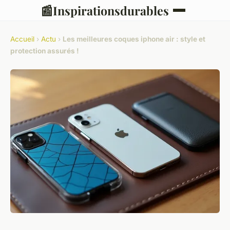
📰
Inspirationsdurables
Accueil
›
Actu
›
Les meilleures coques iphone air : style et
protection assurés !