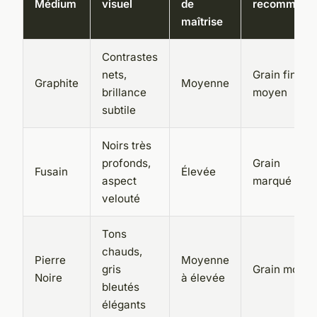
Médium
visuel
de
recommand
maîtrise
Contrastes
nets,
Grain fin à
Graphite
Moyenne
brillance
moyen
subtile
Noirs très
profonds,
Grain
Fusain
Élevée
aspect
marqué
velouté
Tons
chauds,
Pierre
Moyenne
gris
Grain moye
Noire
à élevée
bleutés
élégants