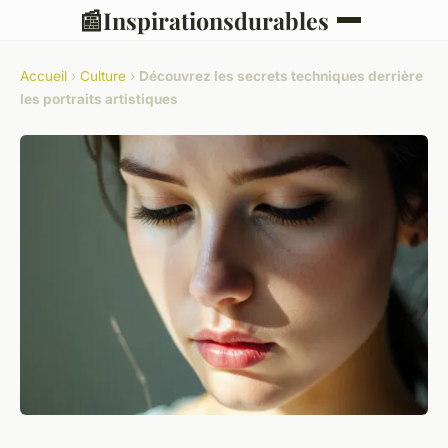
📰
Inspirationsdurables
Accueil
›
Culture
›
Découvrez les secrets techniques derrière
les portraits artistiques