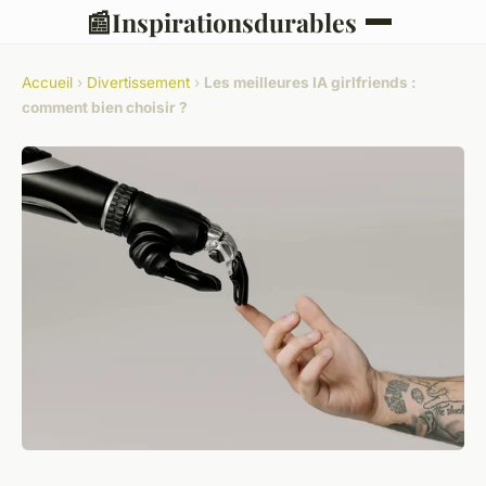
📰
Inspirationsdurables
Accueil
›
Divertissement
›
Les meilleures IA girlfriends :
comment bien choisir ?