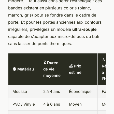
modéré. Il faut aussi considérer l’esthétique : ces
bandes existent en plusieurs coloris (blanc,
marron, gris) pour se fondre dans le cadre de
porte. Et pour les portes anciennes aux contours
irréguliers, privilégiez un modèle
ultra-souple
capable de s’adapter aux micro-défauts du bâti
sans laisser de ponts thermiques.
💧
⏳ Durée
💰 Prix
Résist
🟢 Matériau
de vie
estimé
à
moyenne
l'humi
Mousse
2 à 4 ans
Économique
Faible
PVC / Vinyle
4 à 6 ans
Moyen
Moye