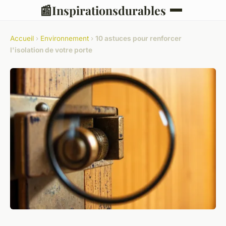
📰
Inspirationsdurables
Accueil
›
Environnement
›
10 astuces pour renforcer
l'isolation de votre porte